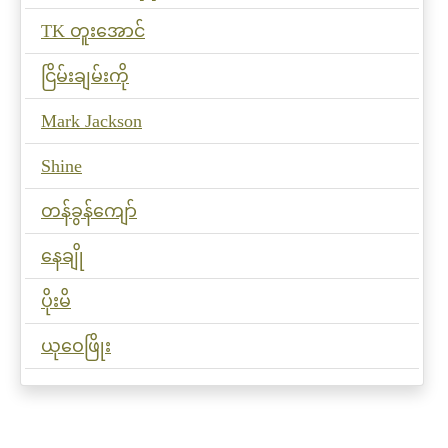
TK တူးအောင်
ငြိမ်းချမ်းကို
Mark Jackson
Shine
တန်ခွန်ကျော်
နေချို
ပိုးမိ
ယုဝေဖြိုး