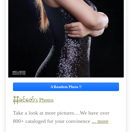
A Random Photo !!
နီနီခင်ဇော်'s Photos
Take a look at more pictures....We have over
800+ cataloged for your convinence
... more