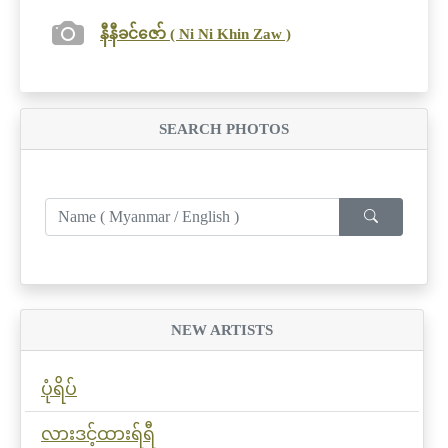
နီနီခင်ဇော် ( Ni Ni Khin Zaw )
SEARCH PHOTOS
NEW ARTISTS
ပုံရိပ်
လားဒင့်ထားရ်ရီ