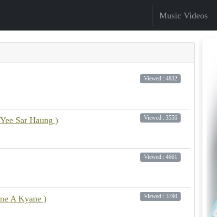
Music Videos
Viewed : 4832
Viewed : 3556
 Yee Sar Haung )
Viewed : 4661
Viewed : 3790
ne A Kyane )