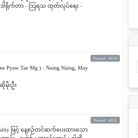
း ဒါရိုက်တာ - သြရသ ထုတ်လုပ်ရေး -
Viewed : 4670
Tine Pyaw Tae Mg ) - Naing Naing, May
ိုမိုးဦး
Viewed : 4032
uality ဖြင့် နေ့စဉ်တင်ဆက်ပေးထားသော