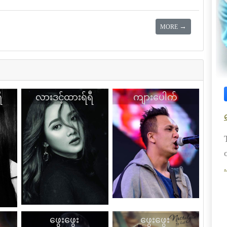
→
MORE
ီ
လားဒင့်ထားရ်ရီ
ကျားပေါက်
ဖွေးဖွေး
ဖွေးဖွေး