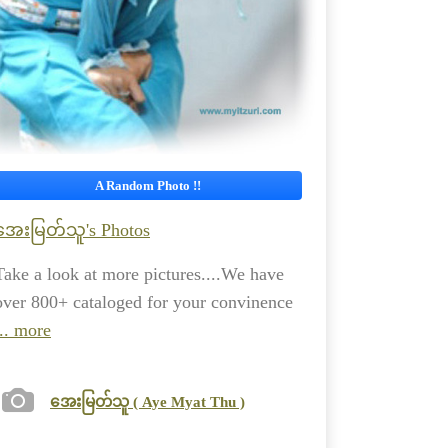
A Random Photo !!
အေးမြတ်သူ's Photos
Take a look at more pictures....We have
over 800+ cataloged for your convinence
... more
အေးမြတ်သူ ( Aye Myat Thu )