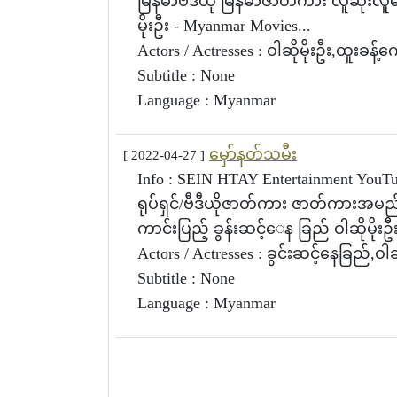
မြန်မာဗီဒီယို မြန်မာဇာတ်ကား လူဆိုးလူကေ
မိုးဦး - Myanmar Movies...
Actors / Actresses : ဝါဆိုမိုးဦး,ထူးခန့်က
Subtitle : None
Language : Myanmar
မှော်နတ်သမီး
[ 2022-04-27 ]
Info : SEIN HTAY Entertainment Y
ရုပ်ရှင်/ဗီဒီယိုဇာတ်ကား ဇာတ်ကားအမည
ကာင်းပြည့် ခွန်းဆင့်ေန ခြည် ဝါဆိုမိုးဦး
Actors / Actresses : ခွင်းဆင့်နေခြည်,ဝါဆ
Subtitle : None
Language : Myanmar