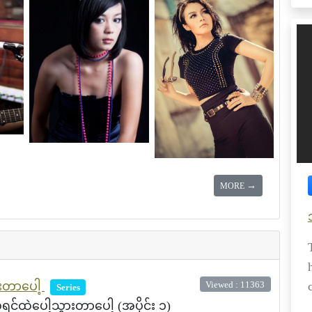
→
MORE
Viewed : 11363
းတာပေါ့
Series
်ထဲပေါ့သွားတာပေါ့ (အပိုင်း ၁)