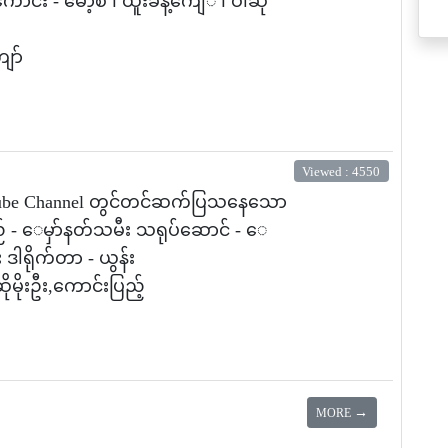
ာင်း - မော့်စ် ၊ ထူးခန့်ကျေ် ၊ ဝါဆို
ျော်
Viewed : 4550
ouTube Channel တွင်တင်ဆက်ပြသနေသော
် - ေမှာ်နတ်သမီး သရုပ်ဆောင် - ေ
 ဒါရိုက်တာ - ယွန်း
ိုမိုးဦး,ကောင်းပြည့်
→
MORE