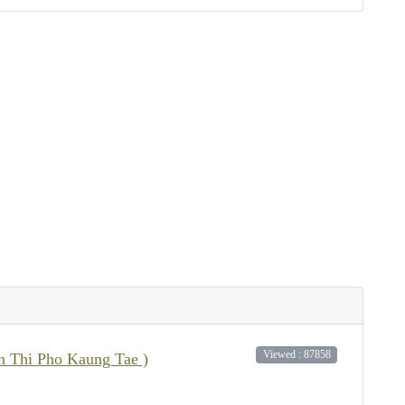
Viewed : 87858
 Thi Pho Kaung Tae )