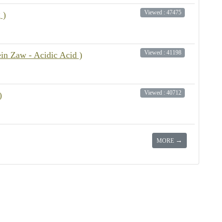
Viewed : 47475
 )
Viewed : 41198
ein Zaw - Acidic Acid )
Viewed : 40712
)
→
MORE