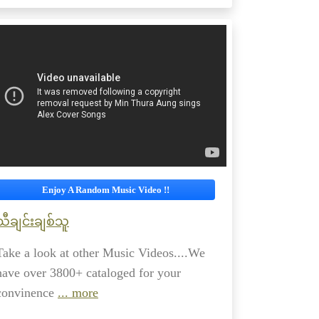
Enjoy A Random Music Video !!
သီချင်းချစ်သူ
Take a look at other Music Videos....We
have over 3800+ cataloged for your
convinence
... more