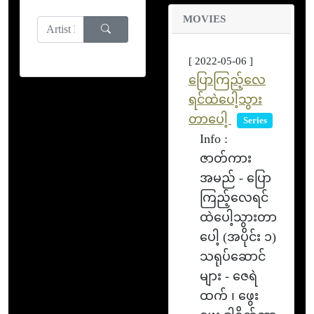
MOVIES
[ 2022-05-06 ]
ပြောကြည့်လေ
ရင်ထဲပေါ့သွား
တာပေါ့
Series
Info :
ဇာတ်ကား
အမည် - ပြော
ကြည့်လေရင်
ထဲပေါ့သွားတာ
ပေါ့ (အပိုင်း ၁)
သရုပ်ဆောင်
များ - ဇေရဲ
ထက် ၊ ဖွေး