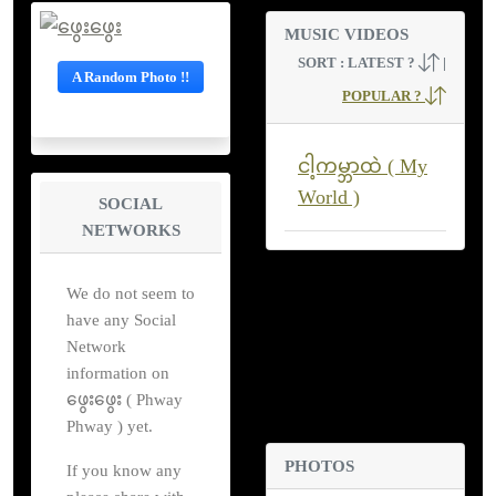
MUSIC VIDEOS
SORT :
LATEST ?
|
A Random Photo !!
POPULAR ?
ငါ့ကမ္ဘာထဲ ( My
World )
SOCIAL
NETWORKS
We do not seem to
have any Social
Network
information on
ဖွေးဖွေး ( Phway
Phway ) yet.
PHOTOS
If you know any