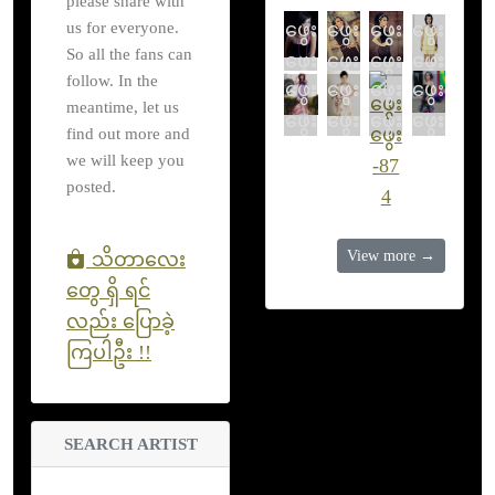
please share with
us for everyone.
ဖွေး
ဖွေး
ဖွေး
ဖွေး
So all the fans can
ဖွေး
ဖွေး
ဖွေး
ဖွေး
follow. In the
ဖွေး
ဖွေး
ဖွေး
ဖွေး
meantime, let us
ဖွေး
ဖွေး
ဖွေး
ဖွေး
find out more and
we will keep you
posted.
View more →
သိတာလေး
တွေ ရှိ ရင်
လည်း ပြောခဲ့
ကြပါဦး !!
SEARCH ARTIST