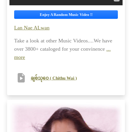
Enjoy A Random Music Video !!
Lan Nae ALwan
Take a look at other Music Videos....We have
over 3800+ cataloged for your convinence
...
more
ချစ်သုဝေ ( Chithu Wai )