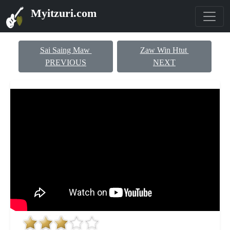
Myitzuri.com
Sai Saing Maw
Zaw Win Htut
PREVIOUS
NEXT