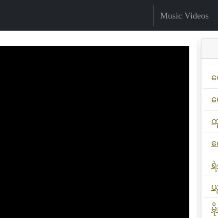
Music Videos
ဇ
ဖ
ထ
က
ရ
ယ
မ