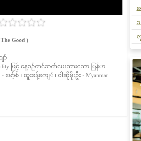
မ
ခ
လ
 The Good )
ျော်
ality ဖြင့် နေ့စဉ်တင်ဆက်ပေးထားသော မြန်မာ
 မော့်စ် ၊ ထူးခန့်ကျေ် ၊ ဝါဆိုမိုးဦး - Myanmar