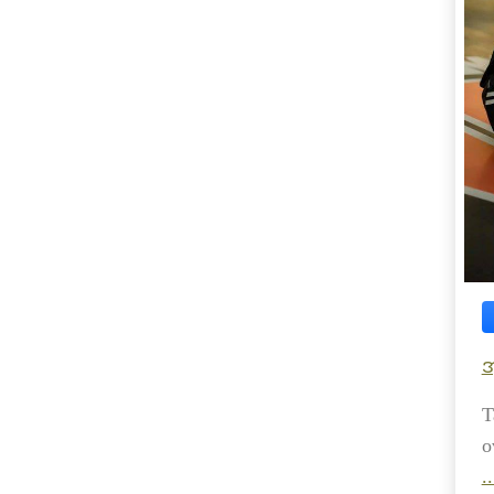
အ
T
o
.