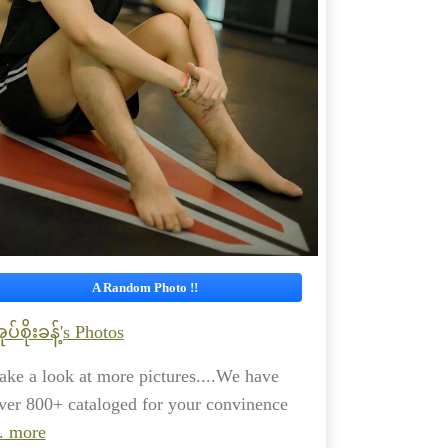
A Random Photo !!
ုပ်စိုးခန့်'s Photos
ake a look at more pictures....We have
ver 800+ cataloged for your convinence
.. more