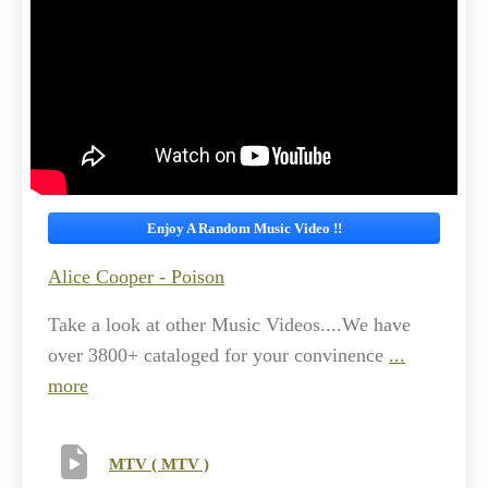
Enjoy A Random Music Video !!
Alice Cooper - Poison
Take a look at other Music Videos....We have
over 3800+ cataloged for your convinence
...
more
MTV ( MTV )