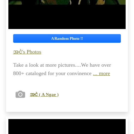
A Random Photo !!
အငဲ's Photos
Take a look at more pictures....We have over
800+ cataloged for your convinence
... more
အငဲ ( A Ngae )