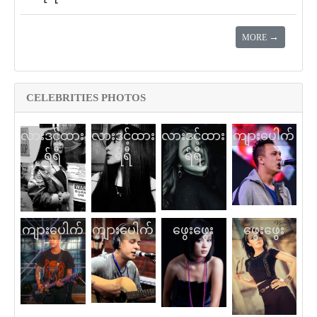
→
MORE
CELEBRITIES PHOTOS
လားဒင့်ထား
လားဒင့်ထား
လားဒင့်ထား
ကျားပေါက်
ရ်ရီ
ရ်ရီ
ရ်ရီ
ကျားပေါက်
ကျားပေါက်
ဖွေးဖွေး
ဖွေးဖွေး