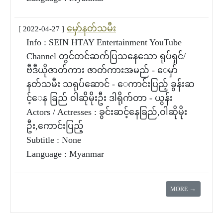
မှော်နတ်သမီး
[ 2022-04-27 ]
Info : SEIN HTAY Entertainment YouTube
Channel တွင်တင်ဆက်ပြသနေသော ရုပ်ရှင်/
ဗီဒီယိုဇာတ်ကား ဇာတ်ကားအမည် - ေမှာ်
နတ်သမီး သရုပ်ဆောင် - ေကာင်းပြည့် ခွန်းဆ
င့်ေန ခြည် ဝါဆိုမိုးဦး ဒါရိုက်တာ - ယွန်း
Actors / Actresses : ခွင်းဆင့်နေခြည်,ဝါဆိုမိုး
ဦး,ကောင်းပြည့်
Subtitle : None
Language : Myanmar
→
MORE