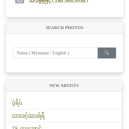
သက်မွန်မြင့် ( Thet Mon Myint )
SEARCH PHOTOS
NEW ARTISTS
ပုံရိပ်
လားဒင့်ထားရ်ရီ
TK တူးအောင်