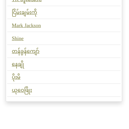
ငြိမ်းချမ်းကို
Mark Jackson
Shine
တန်ခွန်ကျော်
နေချို
ပိုးမိ
ယုဝေဖြိုး