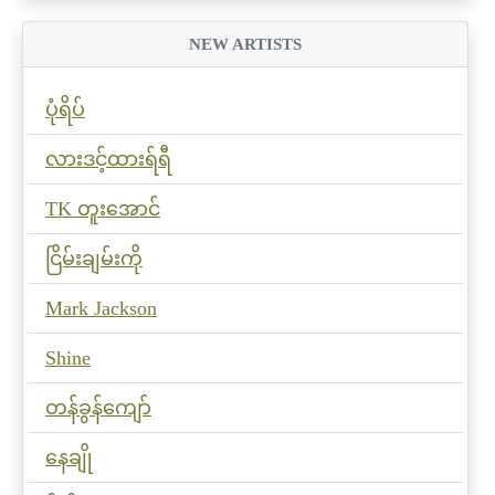
NEW ARTISTS
ပုံရိပ်
လားဒင့်ထားရ်ရီ
TK တူးအောင်
ငြိမ်းချမ်းကို
Mark Jackson
Shine
တန်ခွန်ကျော်
နေချို