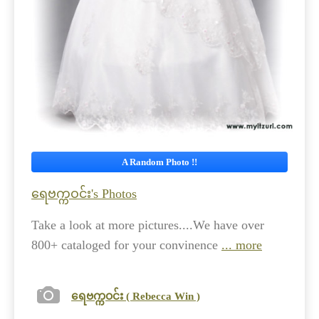
A Random Photo !!
ရေဗက္ကဝင်း's Photos
Take a look at more pictures....We have over
800+ cataloged for your convinence
... more
ရေဗက္ကဝင်း ( Rebecca Win )