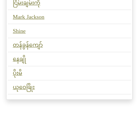
ငြိမ်းချမ်းကို
Mark Jackson
Shine
တန်ခွန်ကျော်
နေချို
ပိုးမိ
ယုဝေဖြိုး