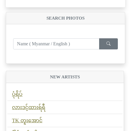
SEARCH PHOTOS
NEW ARTISTS
ပုံရိပ်
လားဒင့်ထားရ်ရီ
TK တူးအောင်