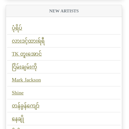
NEW ARTISTS
ပုံရိပ်
လားဒင့်ထားရ်ရီ
TK တူးအောင်
ငြိမ်းချမ်းကို
Mark Jackson
Shine
တန်ခွန်ကျော်
နေချို