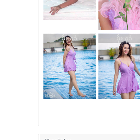
မိုးယုစံ
မိုးယုစံ