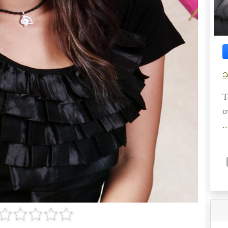
သ
T
o
.