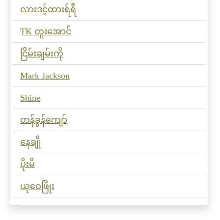
လားဒင့်ထားရ်ရီ
TK တူးအောင်
ငြိမ်းချမ်းကို
Mark Jackson
Shine
တန်ခွန်ကျော်
နေချို
ပိုးမိ
ယုဝေဖြိုး