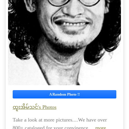
A Random Photo !!
ထူးအိမ်သင်'s Photos
Take a look at more pictures....We have over
800+ cataloged for your convinence
... more