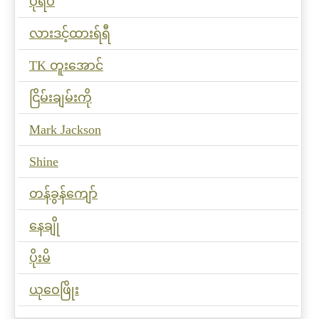
ပုံရိပ်
လားဒင့်ထားရ်ရီ
TK တူးအောင်
ငြိမ်းချမ်းကို
Mark Jackson
Shine
တန်ခွန်ကျော်
နေချို
ပိုးမိ
ယုဝေဖြိုး