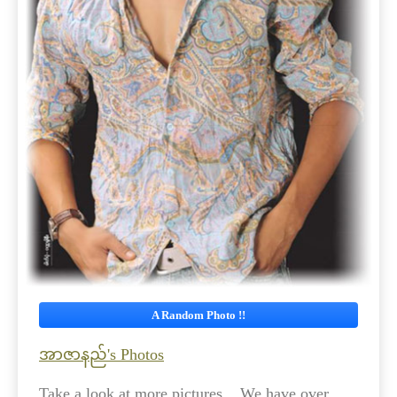
A Random Photo !!
အာဇာနည်'s Photos
Take a look at more pictures....We have over