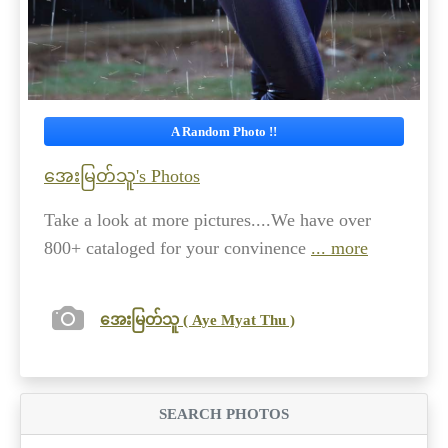
A Random Photo !!
အေးမြတ်သူ's Photos
Take a look at more pictures....We have over
800+ cataloged for your convinence
... more
အေးမြတ်သူ ( Aye Myat Thu )
SEARCH PHOTOS