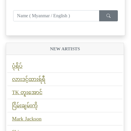
NEW ARTISTS
ပုံရိပ်
လားဒင့်ထားရ်ရီ
TK တူးအောင်
ငြိမ်းချမ်းကို
Mark Jackson