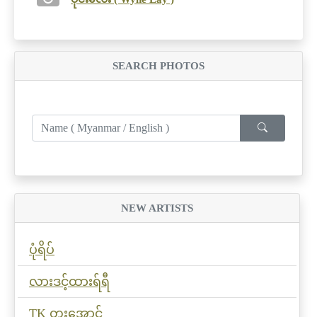
SEARCH PHOTOS
NEW ARTISTS
ပုံရိပ်
လားဒင့်ထားရ်ရီ
TK တူးအောင်