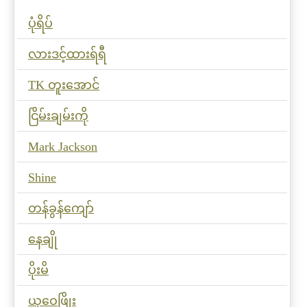
ပုံရိပ်
လားဒင့်ထားရ်ရီ
TK တူးအောင်
ငြိမ်းချမ်းကို
Mark Jackson
Shine
တန်ခွန်ကျော်
နေချို
ပိုးမိ
ယုဝေဖြိုး