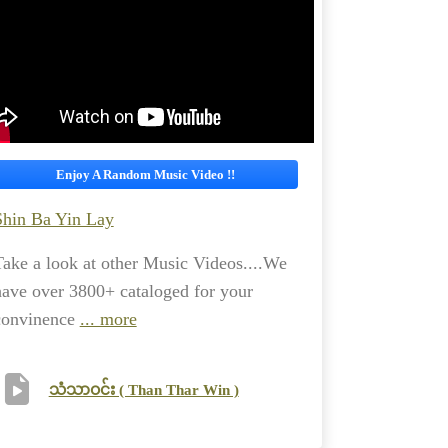
Enjoy A Random Music Video !!
Shin Ba Yin Lay
Take a look at other Music Videos....We
have over 3800+ cataloged for your
convinence
... more
သံသာဝင်း ( Than Thar Win )