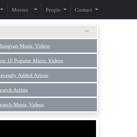
Movies
People
Contact
hingyan Music Videos
op 10 Popular Music Videos
ecently Added Artists
earch Artists
earch Music Videos