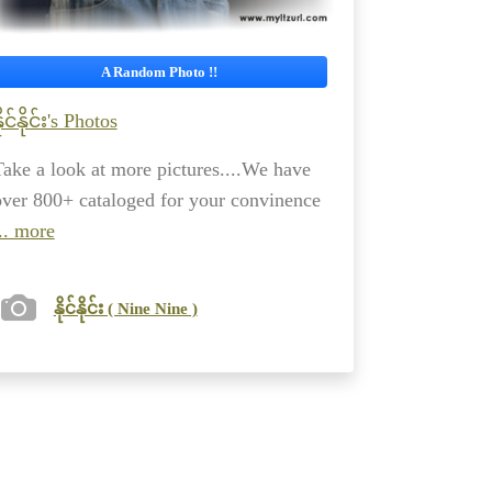
A Random Photo !!
ိုင်နိုင်း's Photos
Take a look at more pictures....We have
over 800+ cataloged for your convinence
.. more
နိုင်နိုင်း ( Nine Nine )