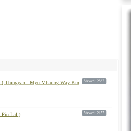
Viewed : 2567
် ( Thingyan - Myu Mhaung Way Kin
Viewed : 2157
Pin Lal )