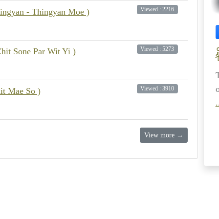
Viewed : 2216
Thingyan - Thingyan Moe )
Viewed : 5273
it Sone Par Wit Yi )
န
Viewed : 3910
it Mae So )
.
View more →