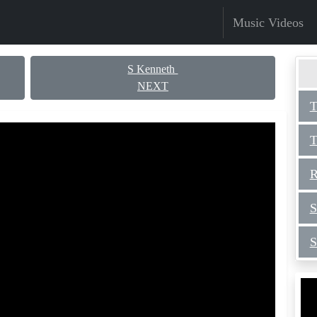
Music Videos
S Kenneth
NEXT
T
T
R
S
S