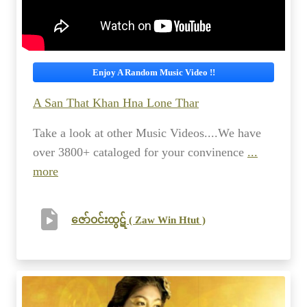
Enjoy A Random Music Video !!
A San That Khan Hna Lone Thar
Take a look at other Music Videos....We have
over 3800+ cataloged for your convinence
...
more
ဇော်ဝင်းထွဋ် ( Zaw Win Htut )