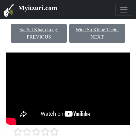
Myitzuri.com
Sai Sai Kham Leng
Wine Su Khine Thein
PREVIOUS
NEXT