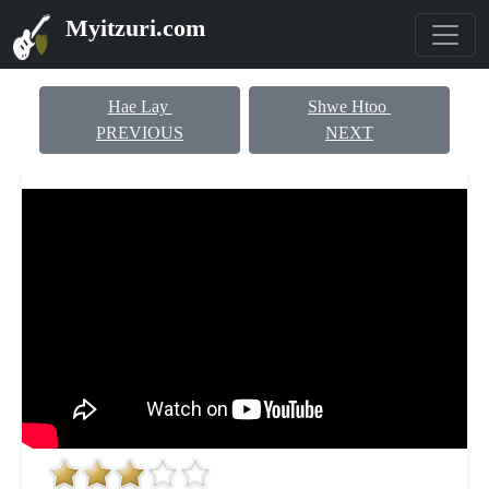
Myitzuri.com
Hae Lay
Shwe Htoo
PREVIOUS
NEXT